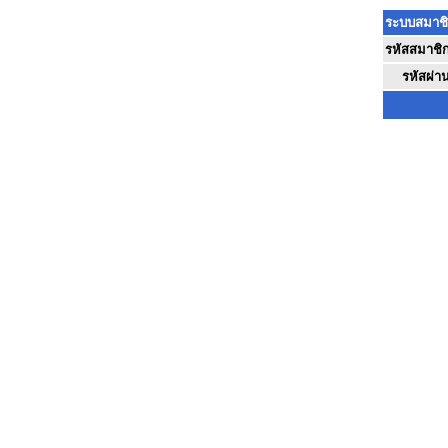
ระบบสมาช
รหัสสมาชิ
รหัสผ่า